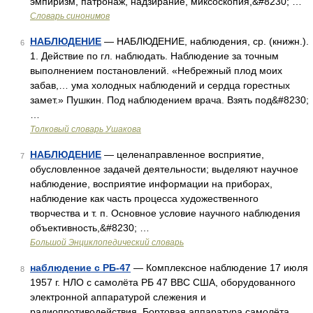
эмпиризм, патронаж, надзирание, миксоскопия,&#8230; …
Словарь синонимов
НАБЛЮДЕНИЕ
— НАБЛЮДЕНИЕ, наблюдения, ср. (книжн.).
6
1. Действие по гл. наблюдать. Наблюдение за точным
выполнением постановлений. «Небрежный плод моих
забав,… ума холодных наблюдений и сердца горестных
замет.» Пушкин. Под наблюдением врача. Взять под&#8230;
…
Толковый словарь Ушакова
НАБЛЮДЕНИЕ
— целенаправленное восприятие,
7
обусловленное задачей деятельности; выделяют научное
наблюдение, восприятие информации на приборах,
наблюдение как часть процесса художественного
творчества и т. п. Основное условие научного наблюдения
объективность,&#8230; …
Большой Энциклопедический словарь
наблюдение с РБ-47
— Комплексное наблюдение 17 июля
8
1957 г. НЛО с самолёта РБ 47 ВВС США, оборудованного
электронной аппаратурой слежения и
радиопротиводействия. Бортовая аппаратура самолёта